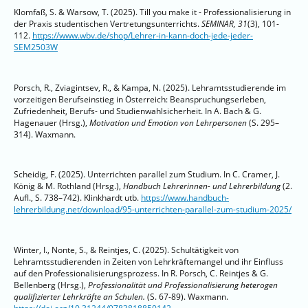
Klomfaß, S. & Warsow, T. (2025). Till you make it - Professionalisierung in
der Praxis studentischen Vertretungsunterrichts.
SEMINAR, 31
(3), 101-
112.
https://www.wbv.de/shop/Lehrer-in-kann-doch-jede-jeder-
SEM2503W
Porsch, R., Zviagintsev, R., & Kampa, N. (2025). Lehramtsstudierende im
vorzeitigen Berufseinstieg in Österreich: Beanspruchungserleben,
Zufriedenheit, Berufs- und Studienwahlsicherheit. In A. Bach & G.
Hagenauer (Hrsg.),
Motivation und Emotion von Lehrpersonen
(S. 295–
314). Waxmann.
Scheidig, F. (2025). Unterrichten parallel zum Studium. In C. Cramer, J.
König & M. Rothland (Hrsg.),
Handbuch Lehrerinnen- und Lehrerbildung
(2.
Aufl., S. 738–742). Klinkhardt utb.
https://www.handbuch-
lehrerbildung.net/download/95-unterrichten-parallel-zum-studium-2025/
Winter, I., Nonte, S., & Reintjes, C. (2025). Schultätigkeit von
Lehramtsstudierenden in Zeiten von Lehrkräftemangel und ihr Einfluss
auf den Professionalisierungsprozess. In R. Porsch, C. Reintjes & G.
Bellenberg (Hrsg.),
Professionalität und Professionalisierung heterogen
qualifizierter Lehrkräfte an Schulen.
(S. 67-89). Waxmann.