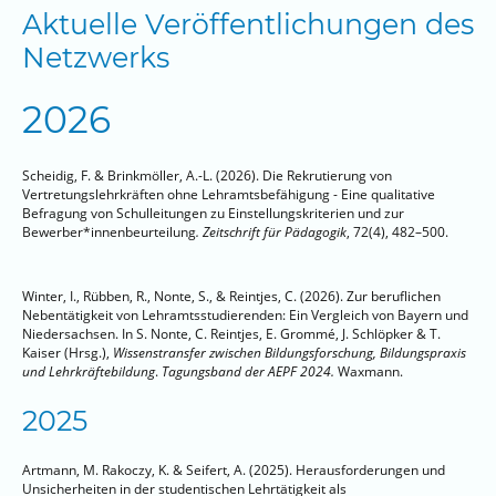
Aktuelle Veröffentlichungen des
Netzwerks
2026
Scheidig, F. & Brinkmöller, A.-L. (2026). Die Rekrutierung von
Vertretungslehrkräften ohne Lehramtsbefähigung - Eine qualitative
Befragung von Schulleitungen zu Einstellungskriterien und zur
Bewerber*innenbeurteilung
. Zeitschrift für Pädagogik
, 72(4), 482–500.
Winter, I., Rübben, R., Nonte, S., & Reintjes, C. (2026). Zur beruflichen
Nebentätigkeit von Lehramtsstudierenden: Ein Vergleich von Bayern und
Niedersachsen. In S. Nonte, C. Reintjes, E. Grommé, J. Schlöpker & T.
Kaiser (Hrsg.),
Wissenstransfer zwischen Bildungsforschung, Bildungspraxis
und Lehrkräftebildung
.
Tagungsband der AEPF 2024.
Waxmann.
2025
Artmann, M. Rakoczy, K. & Seifert, A. (2025). Herausforderungen und
Unsicherheiten in der studentischen Lehrtätigkeit als