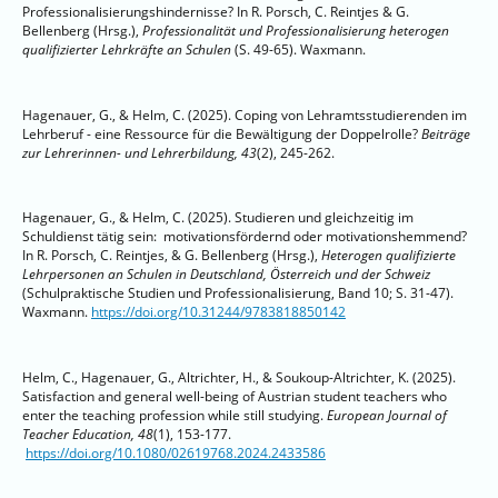
Professionalisierungshindernisse? In R. Porsch, C. Reintjes & G.
Bellenberg (Hrsg.),
Professionalität und Professionalisierung heterogen
qualifizierter Lehrkräfte an Schulen
(S. 49-65). Waxmann.
Hagenauer, G., & Helm, C. (2025). Coping von Lehramtsstudierenden im
Lehrberuf - eine Ressource für die Bewältigung der Doppelrolle?
Beiträge
zur Lehrerinnen- und Lehrerbildung, 43
(2), 245-262.
Hagenauer, G., & Helm, C. (2025). Studieren und gleichzeitig im
Schuldienst tätig sein: motivationsfördernd oder motivationshemmend?
In R. Porsch, C. Reintjes, & G. Bellenberg (Hrsg.),
Heterogen qualifizierte
Lehrpersonen an Schulen in Deutschland, Österreich und der Schweiz
(Schulpraktische Studien und Professionalisierung, Band 10; S. 31-47).
Waxmann.
https://doi.org/10.31244/9783818850142
Helm, C., Hagenauer, G., Altrichter, H., & Soukoup-Altrichter, K. (2025).
Satisfaction and general well-being of Austrian student teachers who
enter the teaching profession while still studying.
European Journal of
Teacher Education, 48
(1), 153-177.
https://doi.org/10.1080/02619768.2024.2433586