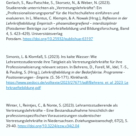
Gerlach, S., Rau-Patschke, S., Skorsetz, N., & Weber, N. (2023).
Studierende unterrichten als „Vertretungslehrkräfte“: Ein
„Professionalisierungsportal“ für die Hochschullehre einführen und
evaluieren. In L. Mientus, C. Klempin, & A. Nowak (Hrsg.),
Reflexion in der
Lehrkräftebildung: Empirisch – phasenübergreifend – interdisziplinär
(Potsdamer Beiträge zur Lehrkräftebildung und Bildungsforschung, Band
4, S. 423–429). Universitätsverlag
Potsdam.
https://doi.org/10.25932/publishup-63197
Simonis, L. & Klomfaß, S. (2023). Ins kalte Wasser: Wie
Lehramtsstudierende ihre Tätigkeit als Vertretungslehrkräfte für ihre
Professionalisierung relevant setzen. In Behrens, D., Forell, M., Idel, T.-S.,
& Pauling, S. (Hrsg.),
Lehrkräftebildung in der Bedarfskrise. Programme -
Positionierungen - Empirie.
(S. 56-171). Klinkhardt.
https://www.pedocs.de/volltexte/2023/27671/pdf/Behrens_et_al_2023_Le
hrkraeftebildung.pdf
Winter, I., Reintjes, C., & Nonte, S. (2023). Lehramtsstudierende als
Vertretungslehrkräfte – Eine Bestandsaufnahme hinsichtlich der
professionsspezifischen Voraussetzungen studentischer
Vertretungslehrkräfte in Niedersachsen.
Erziehungswissenschaft
, 67(2), S.
29-40.
https://doi.org/10.3224/ezw.v34i2.04