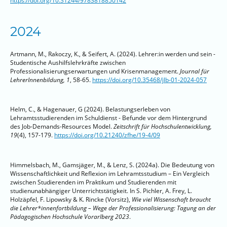
https://doi.org/10.31244/9783818850142
2024
Artmann, M., Rakoczy, K., & Seifert, A. (2024). Lehrer:in werden und sein -
Studentische Aushilfslehrkräfte zwischen
Professionalisierungserwartungen und Krisenmanagement.
Journal für
LehrerInnenbildung, 1
, 58-65.
https://doi.org/10.35468/jlb-01-2024-057
Helm, C., & Hagenauer, G (2024). Belastungserleben von
Lehramtsstudierenden im Schuldienst - Befunde vor dem Hintergrund
des Job-Demands-Resources Model.
Zeitschrift für Hochschulentwicklung,
19
(4), 157-179.
https://doi.org/10.21240/zfhe/19-4/09
Himmelsbach, M., Gamsjäger, M., & Lenz, S. (2024a). Die Bedeutung von
Wissenschaftlichkeit und Reflexion im Lehramtsstudium – Ein Vergleich
zwischen Studierenden im Praktikum und Studierenden mit
studienunabhängiger Unterrichtstätigkeit. In S. Pichler, A. Frey, L.
Holzäpfel, F. Lipowsky & K. Rincke (Vorsitz),
Wie viel Wissenschaft braucht
die Lehrer*innenfortbildung – Wege der Professionalisierung: Tagung an der
Pädagogischen Hochschule Vorarlberg 2023
.