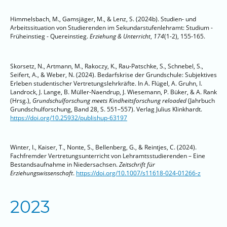
Himmelsbach, M., Gamsjäger, M., & Lenz, S. (2024b). Studien- und
Arbeitssituation von Studierenden im Sekundarstufenlehramt: Studium -
Früheinstieg - Quereinstieg.
Erziehung & Unterricht
,
174
(1-2), 155-165.
Skorsetz, N., Artmann, M., Rakoczy, K., Rau-Patschke, S., Schnebel, S.,
Seifert, A., & Weber, N. (2024). Bedarfskrise der Grundschule: Subjektives
Erleben studentischer Vertretungslehrkräfte. In A. Flügel, A. Gruhn, I.
Landrock, J. Lange, B. Müller-Naendrup, J. Wiesemann, P. Büker, & A. Rank
(Hrsg.),
Grundschulforschung meets Kindheitsforschung reloaded
(Jahrbuch
Grundschulforschung, Band 28, S. 551–557). Verlag Julius Klinkhardt.
https://doi.org/10.25932/publishup-63197
Winter, I., Kaiser, T., Nonte, S., Bellenberg, G., & Reintjes, C. (2024).
Fachfremder Vertretungsunterricht von Lehramtsstudierenden – Eine
Bestandsaufnahme in Niedersachsen.
Zeitschrift für
Erziehungswissenschaft
.
https://doi.org/10.1007/s11618-024-01266-z
2023