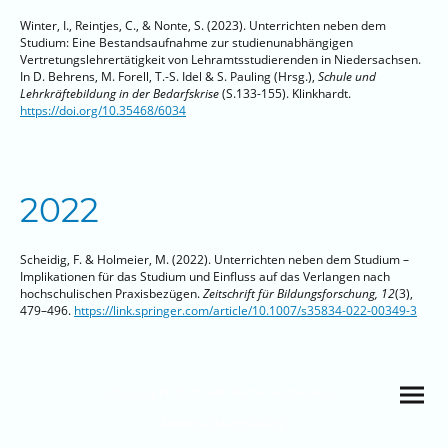
Winter, I., Reintjes, C., & Nonte, S. (2023). Unterrichten neben dem
Studium: Eine Bestandsaufnahme zur studienunabhängigen
Vertretungslehrertätigkeit von Lehramtsstudierenden in Niedersachsen.
In D. Behrens, M. Forell, T.-S. Idel & S. Pauling (Hrsg.),
Schule und
Lehrkräftebildung in der Bedarfskrise
(S.133-155). Klinkhardt.
https://doi.org/10.35468/6034
2022
Scheidig, F. & Holmeier, M. (2022). Unterrichten neben dem Studium –
Implikationen für das Studium und Einfluss auf das Verlangen nach
hochschulischen Praxisbezügen.
Zeitschrift für Bildungsforschung, 12
(3),
479–496.
https://link.springer.com/article/10.1007/s35834-022-00349-3
©Copyright 2026. Alle Rechte vorbehalten.
Datenschutzerklärung